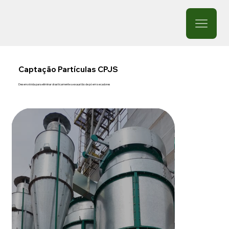
Captação Partículas CPJS
Desenvolvida para eliminar drasticamente a exaustão de pó em secadores