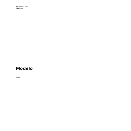
Aço galvanizado
NBR7008
Modelo
CPJS