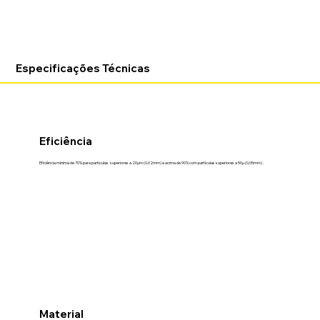
Especificações Técnicas
Eficiência
Eficiência mínima de 70% para partículas superiores a 20µm (0,02mm) e acima de 90% com partículas superiores a 50µ (0,05mm) .
Material