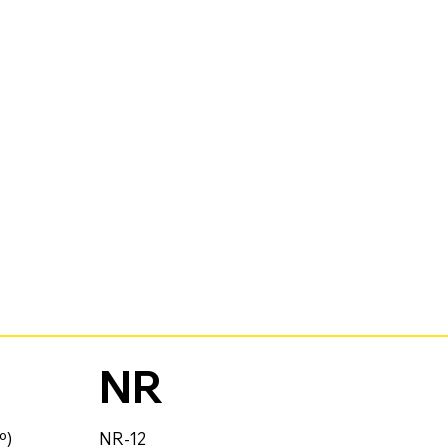
NR
º)
NR-12