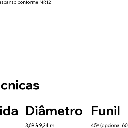
descanso conforme NR12
écnicas
ida
Diâmetro
Funil
3,69 à 9,24 m
45º (opcional 60