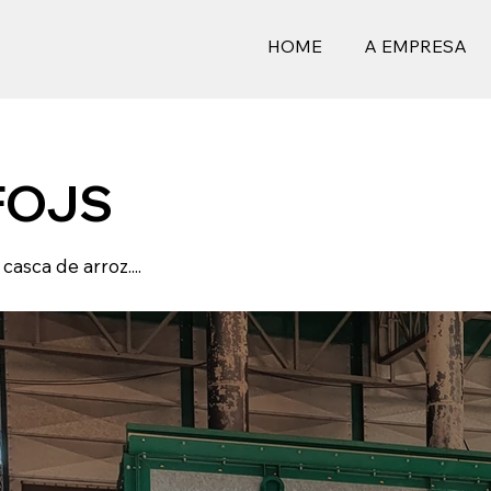
HOME
A EMPRESA
 FOJS
asca de arroz....