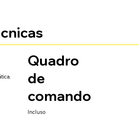
écnicas
s
Quadro
de
ica.
comando
Incluso