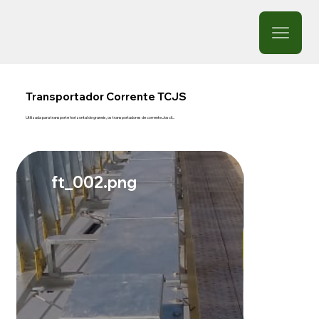
Transportador Corrente TCJS
Utilizada para transporte horizontal de graneis, os transportadores de corrente Joscil...
ft_002.png
ft001