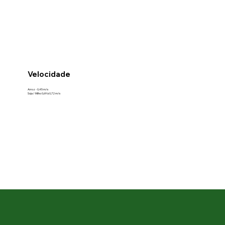
Velocidade
Arroz - 0,45 m/s
Soja / Milho 0,69 à 0,72 m/s