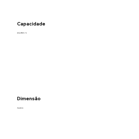
Capacidade
60 à 350 t / h
Dimensão
3 à 60 m