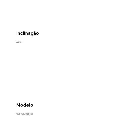
Inclinação
Até 12°
Modelo
TCJS - 160 à TCJS - 500