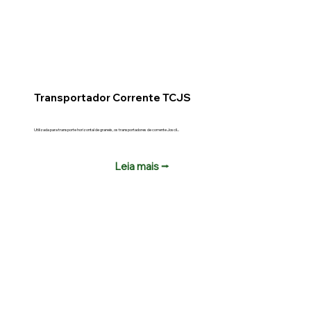
Transportador Corrente TCJS
Utilizada para transporte horizontal de graneis, os transportadores de corrente Joscil...
Leia mais ⭢