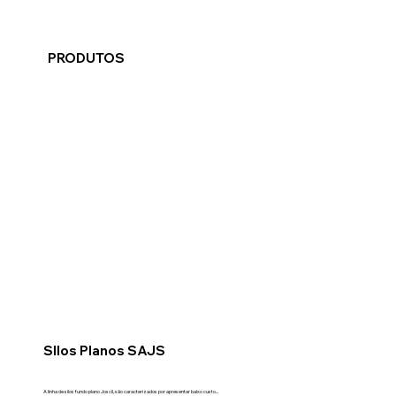
PRODUTOS
SIlos Planos SAJS
A linha de silos fundo plano Joscil, são caracterizados por apresentar baixo custo...