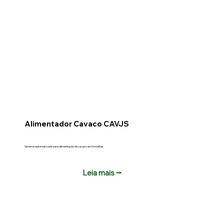
Alimentador Cavaco CAVJS
Sistema automatizado para alimentação de cavaco em fornalhas
Leia mais ⭢