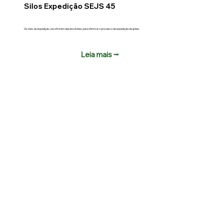
Silos Expedição SEJS 45
Os silos de expedição Joscil foram desenvolvidos para otimizar o processo de expedição de grãos.
Leia mais ⭢