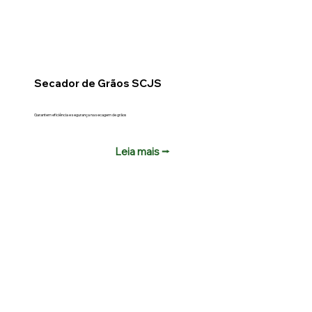
Secador de Grãos SCJS
Garantem eficiência e segurança na secagem de grãos
Leia mais ⭢