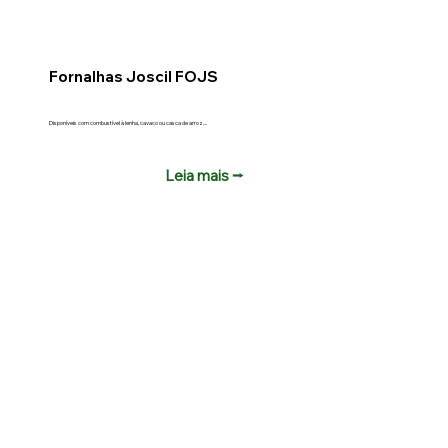
Fornalhas Joscil FOJS
Disponíveis com combustível à lenha, cavaco ou casca de arroz....
Leia mais ⭢