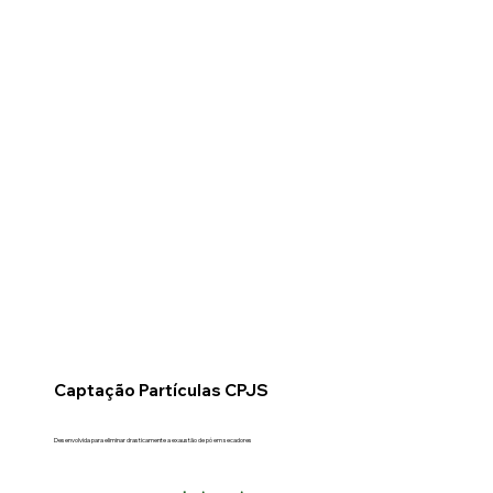
Captação Partículas CPJS
Desenvolvida para eliminar drasticamente a exaustão de pó em secadores