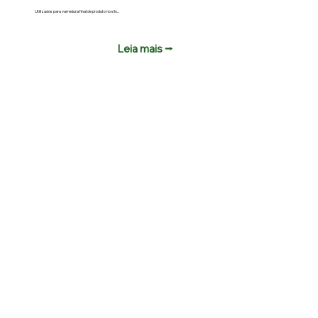
Utilizados para varredura final de produto no silo...
Leia mais ⭢