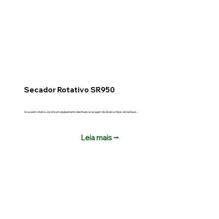
Secador Rotativo SR950
O secador rotativo Joscil é um equipamento destinado à secagem de diversos tipos de resíduos...
Leia mais ⭢