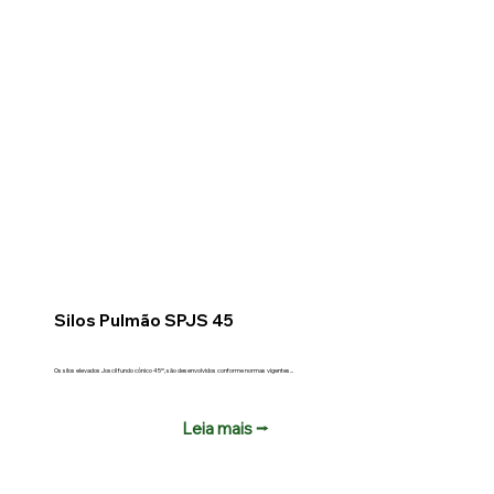
Silos Pulmão SPJS 45
Os silos elevados Joscil fundo cônico 45º, são desenvolvidos conforme normas vigentes...
Leia mais ⭢