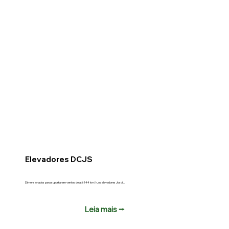
Elevadores DCJS
Dimensionados para suportarem ventos de até 144 km/h, os elevadores Joscil...
Leia mais ⭢