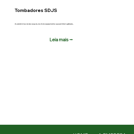
Tombadores SDJS
As plataformas de descarga da Joscil são equipamentos que permitem agilidade...
Leia mais ⭢